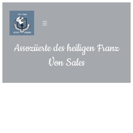
Assoziierte des heiligen Franz
Von Sales