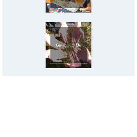
Français
Español
English
Deutsch
Avviso legale
Informativa sulla privacy