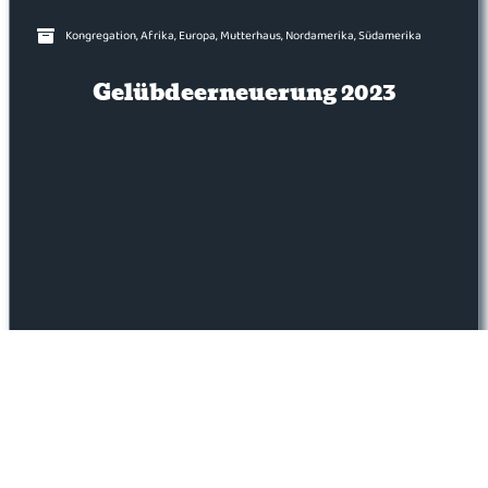
Kongregation
,
Afrika
,
Europa
,
Mutterhaus
,
Nordamerika
,
Südamerika
Gelübdeerneuerung 2023
Jedes Jahr um das Fest der Darstellung der Jungfrau
Maria herum, am 21. Nov…