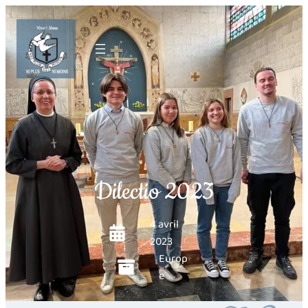
Dilectio 2023
4 avril
2023
Europ
e