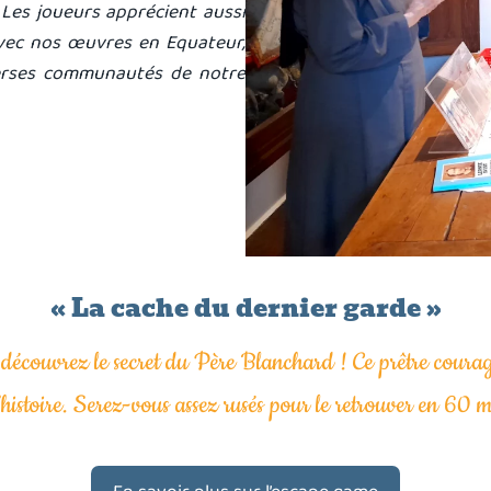
 Les joueurs apprécient aussi
avec nos œuvres en Equateur,
iverses communautés de notre
« La cache du dernier garde »
découvrez le secret du Père Blanchard ! Ce prêtre courag
histoire. Serez-vous assez rusés pour le retrouver en 60 m