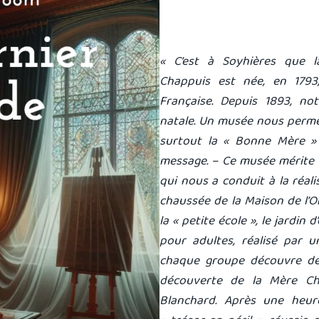
« C’est à Soyhières que 
Chappuis est née, en 1793
Française. Depuis 1893, n
natale. Un musée nous permet
surtout la « Bonne Mère » 
message. – Ce musée mérite d
qui nous a conduit à la réal
chaussée de la Maison de l’Onc
la « petite école », le jardin 
pour adultes, réalisé par u
chaque groupe découvre de 
découverte de la Mère Ch
Blanchard. Après une heur