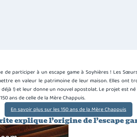
le de participer à un escape game à Soyhières ! Les Sœur
tre en valeur le patrimoine de leur maison. Elles ont tro
éjà !) et leur donne un nouvel apostolat. Le projet est né 
150 ans de celle de la Mère Chappuis.
En savoir plus sur les 150 ans de la Mère Chappuis
e explique l’origine de l’escape ga