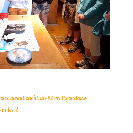
eux aurait caché un trésor légendaire,
inutes ?