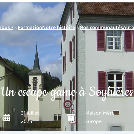
ous ?
Formation
Notre histoire
Nos communautés
Auto
Un escape game à Soyhières
31 juillet
Maison Mère
,
2025
Europe