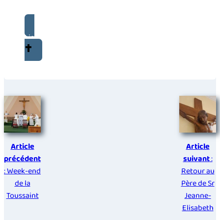
Lire sa notice biographique
Article
Article
précédent
suivant
:
: Week-end
Retour au
de la
Père de Sr
Toussaint
Jeanne-
Elisabeth