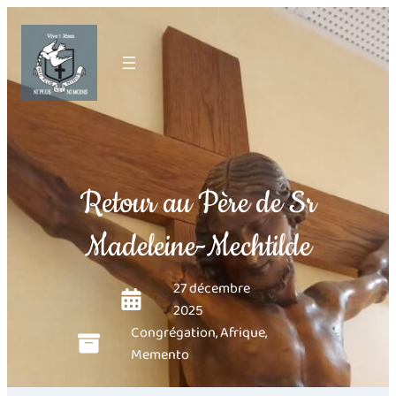
Retour au Père de Sr
Madeleine-Mechtilde
27 décembre
2025
Congrégation
,
Afrique
,
Memento