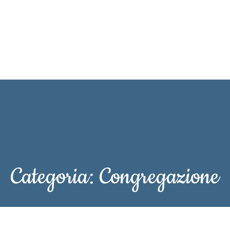
mo ?
Formazione
Nostra storia
La nostra Comunità
Attor
Categoria:
Congregazione