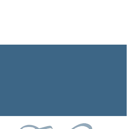
Français
Español
English
Deutsch
no a noi
Notizie
Contatto